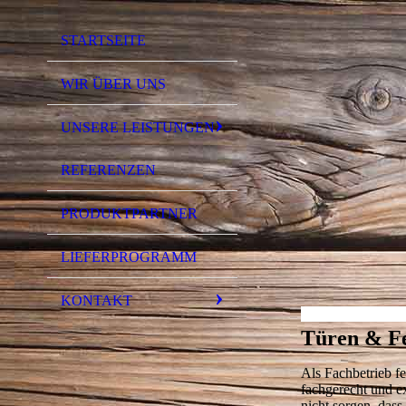
STARTSEITE
WIR ÜBER UNS
UNSERE LEISTUNGEN
REFERENZEN
PRODUKTPARTNER
LIEFERPROGRAMM
KONTAKT
Türen & Fe
Als Fachbetrieb f
fachgerecht und e
nicht sorgen, dass