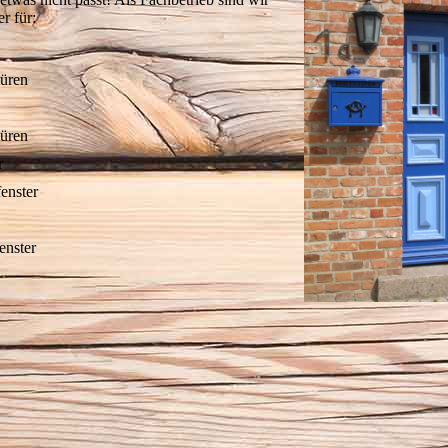
r für:
türen
üren
r
enster
enster