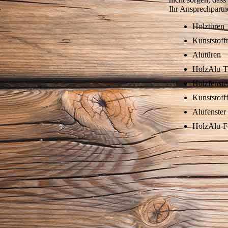
Ihr Ansprechpartne
Holztüren
Kunststoff
Alutüren
HolzAlu-T
Holzfenste
Kunststofff
Alufenster
HolzAlu-F